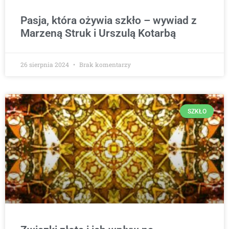
Pasja, która ożywia szkło – wywiad z
Marzeną Struk i Urszulą Kotarbą
26 sierpnia 2024
Brak komentarzy
SZKŁO