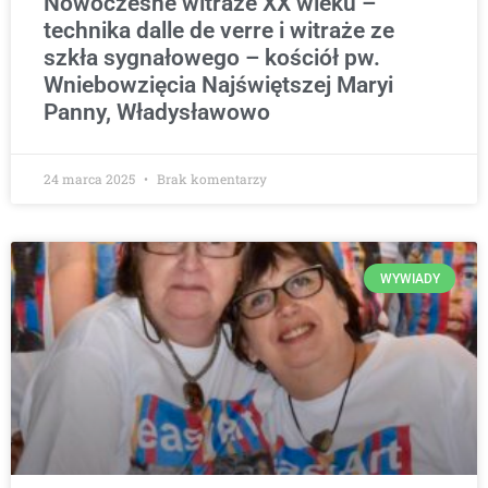
Nowoczesne witraże XX wieku –
technika dalle de verre i witraże ze
szkła sygnałowego – kościół pw.
Wniebowzięcia Najświętszej Maryi
Panny, Władysławowo
24 marca 2025
Brak komentarzy
WYWIADY