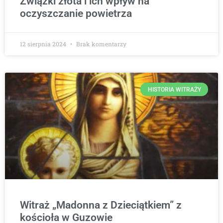
Związki złota i ich wpływ na
oczyszczanie powietrza
12 sierpnia 2024
Brak komentarzy
HISTORIA WITRAŻY
Witraż „Madonna z Dzieciątkiem” z
kościoła w Guzowie