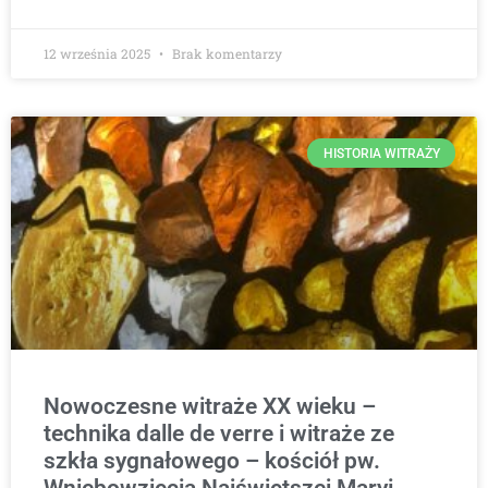
12 września 2025
Brak komentarzy
HISTORIA WITRAŻY
Nowoczesne witraże XX wieku –
technika dalle de verre i witraże ze
szkła sygnałowego – kościół pw.