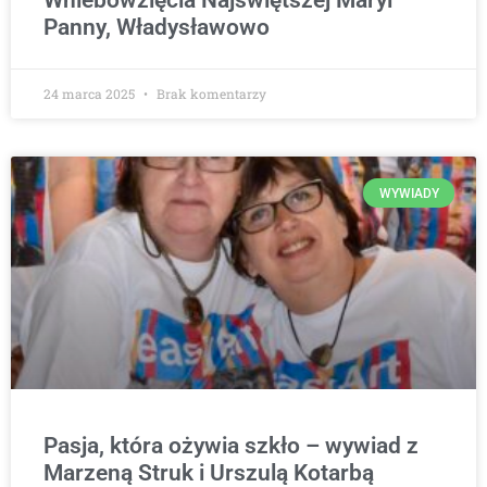
Wniebowzięcia Najświętszej Maryi
Panny, Władysławowo
24 marca 2025
Brak komentarzy
WYWIADY
Pasja, która ożywia szkło – wywiad z
Marzeną Struk i Urszulą Kotarbą