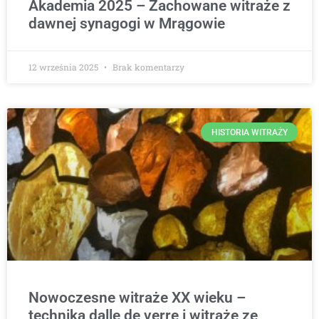
Akademia 2025 – Zachowane witraże z
dawnej synagogi w Mrągowie
12 września 2025
Brak komentarzy
HISTORIA WITRAŻY
Nowoczesne witraże XX wieku –
technika dalle de verre i witraże ze