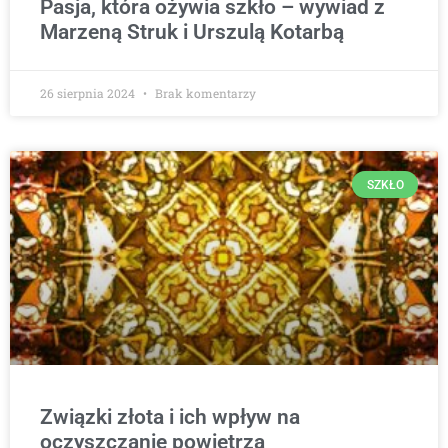
Pasja, która ożywia szkło – wywiad z
Marzeną Struk i Urszulą Kotarbą
26 sierpnia 2024
Brak komentarzy
SZKŁO
Związki złota i ich wpływ na
oczyszczanie powietrza