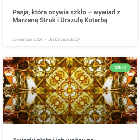
Pasja, która ożywia szkło – wywiad z
Marzeną Struk i Urszulą Kotarbą
26 sierpnia 2024
Brak komentarzy
SZKŁO