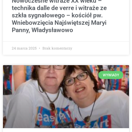
Nowoczesne witraże XX wieku –
technika dalle de verre i witraże ze
szkła sygnałowego – kościół pw.
Wniebowzięcia Najświętszej Maryi
Panny, Władysławowo
24 marca 2025
Brak komentarzy
WYWIADY