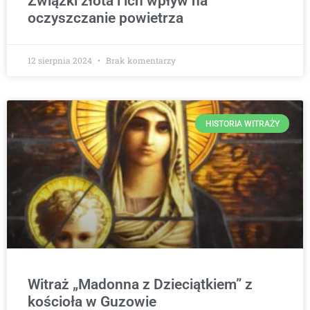
Związki złota i ich wpływ na
oczyszczanie powietrza
12 sierpnia 2024
Brak komentarzy
HISTORIA WITRAŻY
Witraż „Madonna z Dzieciątkiem” z
kościoła w Guzowie