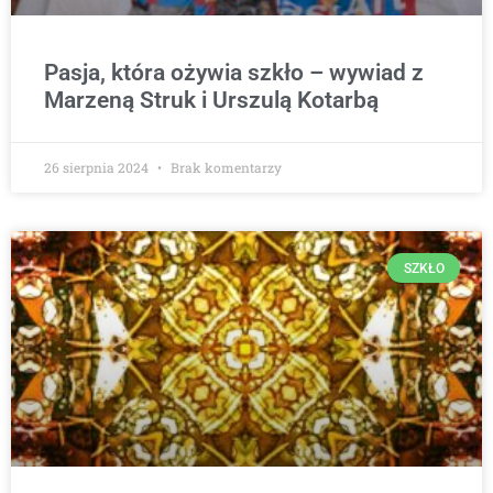
Pasja, która ożywia szkło – wywiad z
Marzeną Struk i Urszulą Kotarbą
26 sierpnia 2024
Brak komentarzy
SZKŁO