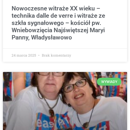
Nowoczesne witraże XX wieku –
technika dalle de verre i witraże ze
szkła sygnałowego – kościół pw.
Wniebowzięcia Najświętszej Maryi
Panny, Władysławowo
24 marca 2025
Brak komentarzy
WYWIADY