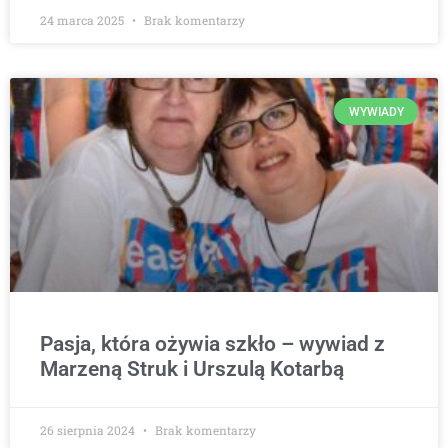
24 marca 2025
Brak komentarzy
WYWIADY
Pasja, która ożywia szkło – wywiad z
Marzeną Struk i Urszulą Kotarbą
26 sierpnia 2024
Brak komentarzy