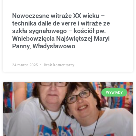
Nowoczesne witraże XX wieku –
technika dalle de verre i witraże ze
szkła sygnałowego – kościół pw.
Wniebowzięcia Najświętszej Maryi
Panny, Władysławowo
24 marca 2025
Brak komentarzy
WYWIADY