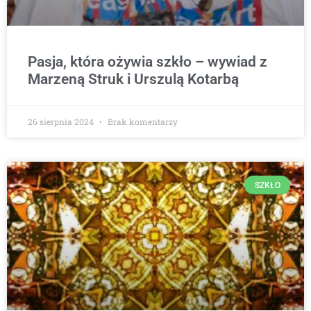
Pasja, która ożywia szkło – wywiad z
Marzeną Struk i Urszulą Kotarbą
26 sierpnia 2024
Brak komentarzy
SZKŁO