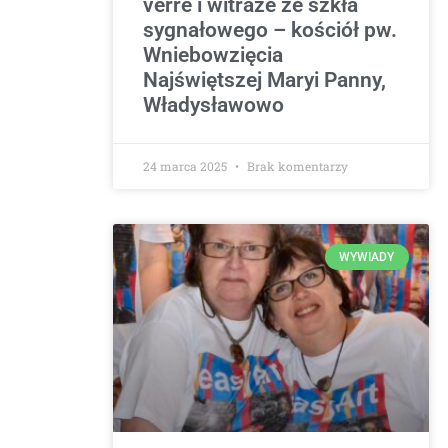
verre i witraże ze szkła
sygnałowego – kościół pw.
Wniebowzięcia
Najświętszej Maryi Panny,
Władysławowo
24 marca 2025
Brak komentarzy
WYWIADY