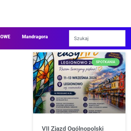
ŻOWE
Mandragora
SPOTKANIA
VII Zjazd Ogólnopolski