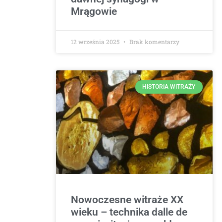
Mrągowie
12 września 2025
Brak komentarzy
HISTORIA WITRAŻY
Nowoczesne witraże XX
wieku – technika dalle de