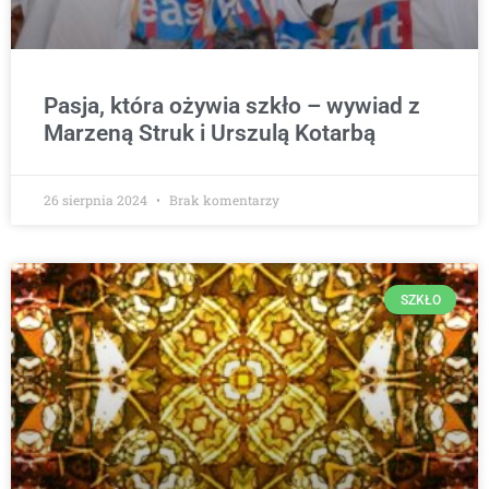
Pasja, która ożywia szkło – wywiad z
Marzeną Struk i Urszulą Kotarbą
26 sierpnia 2024
Brak komentarzy
SZKŁO