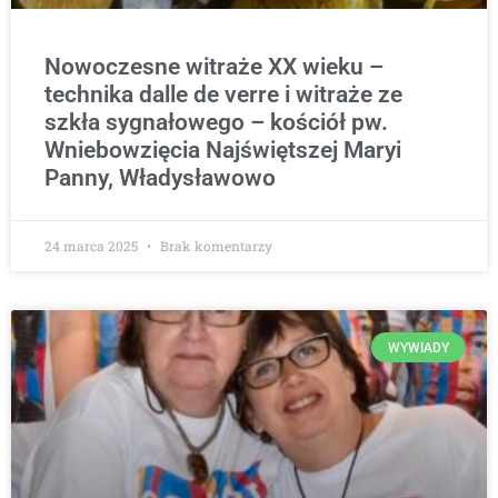
Nowoczesne witraże XX wieku –
technika dalle de verre i witraże ze
szkła sygnałowego – kościół pw.
Wniebowzięcia Najświętszej Maryi
Panny, Władysławowo
24 marca 2025
Brak komentarzy
WYWIADY