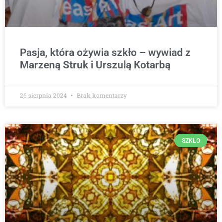
Pasja, która ożywia szkło – wywiad z
Marzeną Struk i Urszulą Kotarbą
26 sierpnia 2024
Brak komentarzy
SZKŁO