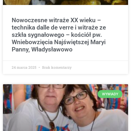
Nowoczesne witraże XX wieku –
technika dalle de verre i witraże ze
szkła sygnałowego – kościół pw.
Wniebowzięcia Najświętszej Maryi
Panny, Władysławowo
24 marca 2025
Brak komentarzy
WYWIADY