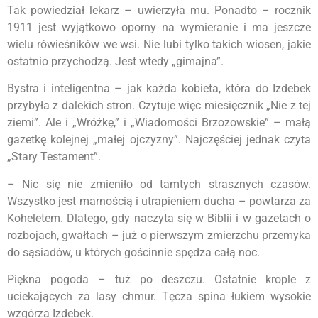
Tak powiedział lekarz – uwierzyła mu. Ponadto – rocznik
1911 jest wyjątkowo oporny na wymieranie i ma jeszcze
wielu rówieśników we wsi. Nie lubi tylko takich wiosen, jakie
ostatnio przychodzą. Jest wtedy „gimajna”.
Bystra i inteligentna – jak każda kobieta, która do Izdebek
przybyła z dalekich stron. Czytuje więc miesięcznik „Nie z tej
ziemi”. Ale i „Wróżkę,” i „Wiadomości Brzozowskie” – małą
gazetkę kolejnej „małej ojczyzny”. Najczęściej jednak czyta
„Stary Testament”.
– Nic się nie zmieniło od tamtych strasznych czasów.
Wszystko jest marnością i utrapieniem ducha – powtarza za
Koheletem. Dlatego, gdy naczyta się w Biblii i w gazetach o
rozbojach, gwałtach – już o pierwszym zmierzchu przemyka
do sąsiadów, u których gościnnie spędza całą noc.
Piękna pogoda – tuż po deszczu. Ostatnie krople z
uciekających za lasy chmur. Tęcza spina łukiem wysokie
wzgórza Izdebek.