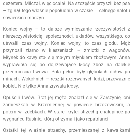
dezertera. Milczał, więc ocalał. Na szczęście przyszli bez psa
– zginął tego właśnie popołudnia w czasie celnego nalotu
sowieckich maszyn.
Koniec wojny – to dalsze wymieszanie rzeczywistości z
nierzeczywistością, społeczności, układów, wszystkiego, co
utrwalił czas wojny. Koniec wojny, to czas głodu. Mąż
przynosił ziarno w kieszeniach – zmiotki z wagonów.
Młynek do kawy stał się małym młynkiem zbożowym. Anna
wyprawiała się po dojrzewające kłosy zbóż na dalekie
przedmieścia Lwowa. Pola pełne były głębokich dołów po
minach. Wokół nich – resztki rozerwanych ludzi, przeważnie
kobiet. Nie tylko Anna zrywała kłosy.
Opuścili Lwów. Brat jej męża znalazł się w Zarszynie, oni
zamieszkali w Krzemiennej w powiecie brzozowskim, a
potem w Izdebkach. W starej krytej strzechą chałupince po
wygnańcu Rusinie, którą otrzymali jako repatrianci.
Ostatki tej właśnie strzechy, przemieszanej z kawałkami