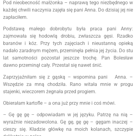
Pod nieobecność małżonka – naprawą tego niezbędnego w
każdej chwili naczynia zajęła się pani Anna. Do dzisiaj jej nie
zapłaciłem.
Podstawą małego dobrobytu była praca pani Anny:
zajmowała się hodowlą drobiu, zwłaszcza gęsi. Rzadko
baranów i kóz. Przy tych zajęciach i nieustanną opieką
nadało zaradnym mężem, przeminęła pełnia jej życia. Do stu
lat samotności pozostał jeszcze trochę. Pan Bolesław
dawno przeminął cały. Przestał się nawet śnić.
Zaprzyjaźniłam się z gąską – wspomina pani Anna. –
Wszędzie za mną chodziła. Rano witała mnie w progu
stajenki, wieczorem żegnała przed progiem.
Obierałam kartofle – a ona już przy mnie i coś mówi.
– Gę gę gę – odpowiadam w jej języku. Patrzę na nią –
wyraźnie niezadowolona. Gę gę, gę gę – gęgam inaczej –
cieszy się. Kładzie główkę na moich kolanach, szczypie