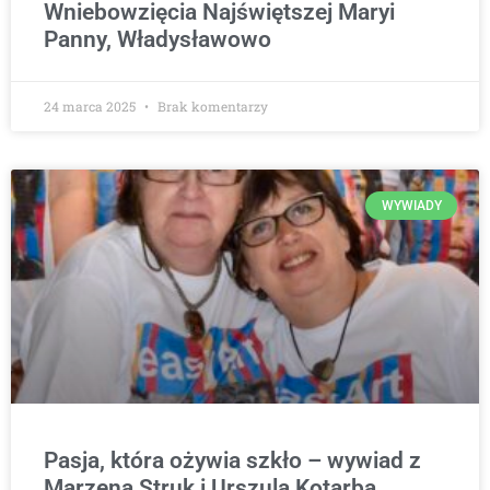
Wniebowzięcia Najświętszej Maryi
Panny, Władysławowo
24 marca 2025
Brak komentarzy
WYWIADY
Pasja, która ożywia szkło – wywiad z
Marzeną Struk i Urszulą Kotarbą