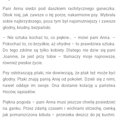
Pani Anna siedzi pod daszkiem rachitycznego ganeczka.
Obok niej, jak zawsze o tej porze, nakarmione psy. Wybrała
sobie najbrzydszego, poza tym był najsmutniejszy i zawsze
głodny, brudny, bezpański.
– Nie sztuka kochać to, co piękne… – mówi pani Anna. –
Pokochać to, co brzydkie, aż ohydne – to prawdziwa sztuka.
Do tego zdolne są tylko kobiety. Dlatego nie dziw się pani
Joannie, że jest przy tobie – tłumaczy moje najnowsze,
również pieskie życie.
Psy odstraszają ptaki, nie dowierzają, że ptak też może być
głodny. Ptaki znają panią Anię od pokoleń. Dzieli się z nimi,
nawet oddaje im swoje. Ona dostanie kolację u państwa
Hoców, sąsiadów.
Piękna pogoda – pani Anna musi jeszcze chwilę posiedzieć
na ganku. Przez zdartą czasem i wichrami strzechę, cienką
jak pomarszczona bibuła – przecieka deszcz do jej kuchni.