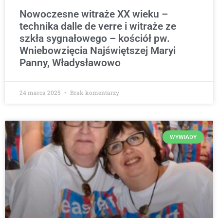
Nowoczesne witraże XX wieku –
technika dalle de verre i witraże ze
szkła sygnałowego – kościół pw.
Wniebowzięcia Najświętszej Maryi
Panny, Władysławowo
24 marca 2025
Brak komentarzy
WYWIADY