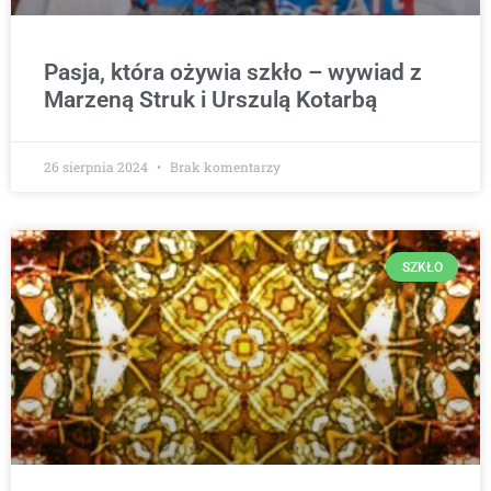
Pasja, która ożywia szkło – wywiad z
Marzeną Struk i Urszulą Kotarbą
26 sierpnia 2024
Brak komentarzy
SZKŁO