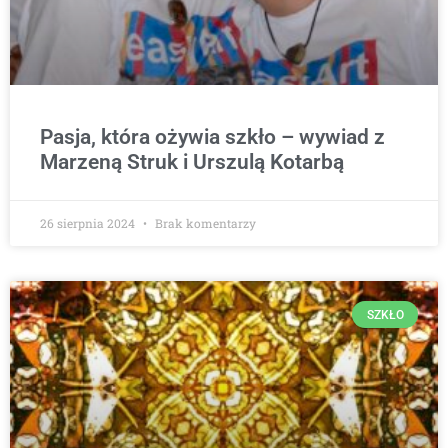
Pasja, która ożywia szkło – wywiad z
Marzeną Struk i Urszulą Kotarbą
26 sierpnia 2024
Brak komentarzy
SZKŁO