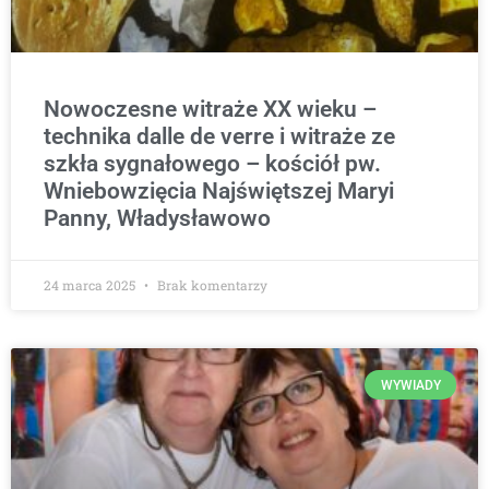
Nowoczesne witraże XX wieku –
technika dalle de verre i witraże ze
szkła sygnałowego – kościół pw.
Wniebowzięcia Najświętszej Maryi
Panny, Władysławowo
24 marca 2025
Brak komentarzy
WYWIADY