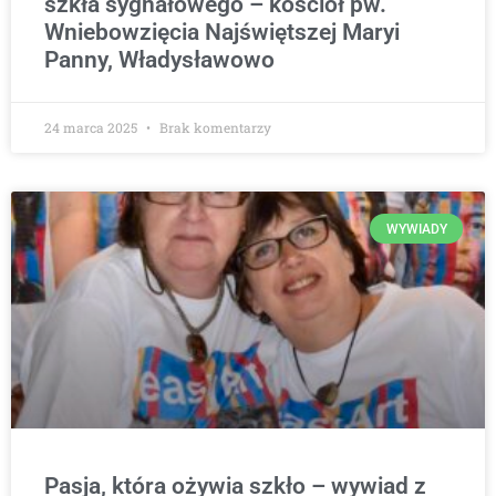
szkła sygnałowego – kościół pw.
Wniebowzięcia Najświętszej Maryi
Panny, Władysławowo
24 marca 2025
Brak komentarzy
WYWIADY
Pasja, która ożywia szkło – wywiad z