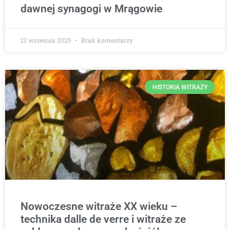
dawnej synagogi w Mrągowie
12 września 2025
Brak komentarzy
HISTORIA WITRAŻY
Nowoczesne witraże XX wieku –
technika dalle de verre i witraże ze