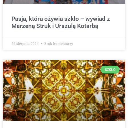
Pasja, która ożywia szkło – wywiad z
Marzeną Struk i Urszulą Kotarbą
26 sierpnia 2024
Brak komentarzy
SZKŁO