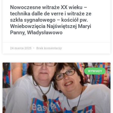
Nowoczesne witraże XX wieku –
technika dalle de verre i witraże ze
szkła sygnałowego – kościół pw.
Wniebowzięcia Najświętszej Maryi
Panny, Władysławowo
24 marca 2025
Brak komentarzy
WYWIADY