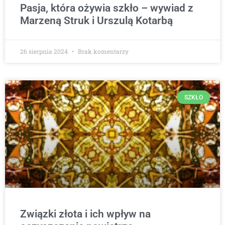
Pasja, która ożywia szkło – wywiad z
Marzeną Struk i Urszulą Kotarbą
26 sierpnia 2024
Brak komentarzy
SZKŁO
Związki złota i ich wpływ na