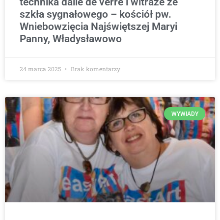
technika dalle de verre i witraże ze
szkła sygnałowego – kościół pw.
Wniebowzięcia Najświętszej Maryi
Panny, Władysławowo
24 marca 2025
Brak komentarzy
WYWIADY