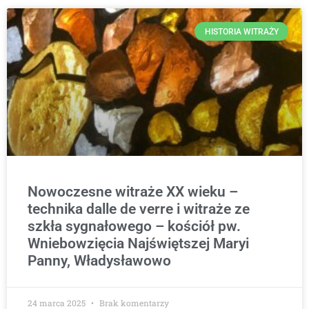
HISTORIA WITRAŻY
Nowoczesne witraże XX wieku –
technika dalle de verre i witraże ze
szkła sygnałowego – kościół pw.
Wniebowzięcia Najświętszej Maryi
Panny, Władysławowo
24 marca 2025
Brak komentarzy