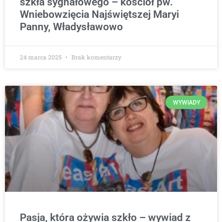
szkła sygnałowego – kościół pw.
Wniebowzięcia Najświętszej Maryi
Panny, Władysławowo
24 marca 2025
Brak komentarzy
WYWIADY
Pasja, która ożywia szkło – wywiad z