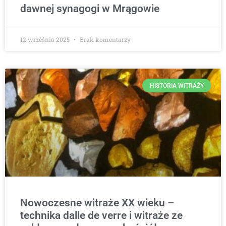
dawnej synagogi w Mrągowie
12 września 2025
Brak komentarzy
HISTORIA WITRAŻY
Nowoczesne witraże XX wieku –
technika dalle de verre i witraże ze