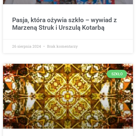
Pasja, która ożywia szkło – wywiad z
Marzeną Struk i Urszulą Kotarbą
26 sierpnia 2024
Brak komentarzy
SZKŁO