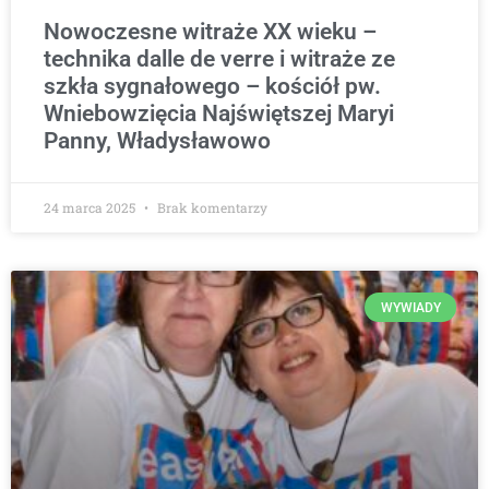
Nowoczesne witraże XX wieku –
technika dalle de verre i witraże ze
szkła sygnałowego – kościół pw.
Wniebowzięcia Najświętszej Maryi
Panny, Władysławowo
24 marca 2025
Brak komentarzy
WYWIADY