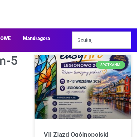
ŻOWE
Mandragora
m-5
SPOTKANIA
VII Zjazd Ogólnopolski