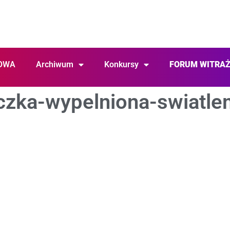
OWA
Archiwum
Konkursy
FORUM WITRA
czka-wypelniona-swiatle