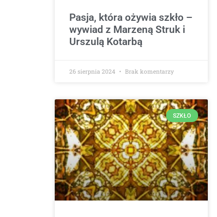
Pasja, która ożywia szkło –
wywiad z Marzeną Struk i
Urszulą Kotarbą
26 sierpnia 2024
Brak komentarzy
SZKŁO