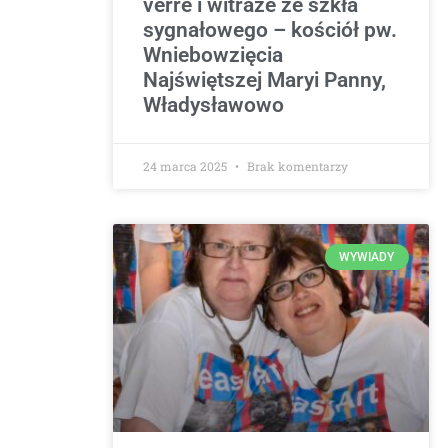
verre i witraże ze szkła
sygnałowego – kościół pw.
Wniebowzięcia
Najświętszej Maryi Panny,
Władysławowo
24 marca 2025
Brak komentarzy
WYWIADY