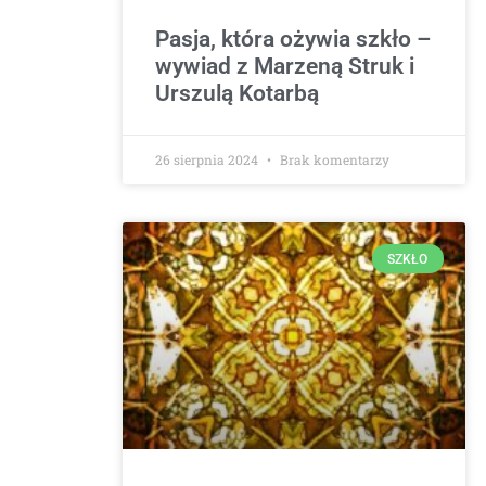
Pasja, która ożywia szkło –
wywiad z Marzeną Struk i
Urszulą Kotarbą
26 sierpnia 2024
Brak komentarzy
SZKŁO