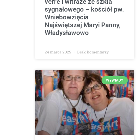
verre i witraże ze szkła
sygnałowego – kościół pw.
Wniebowzięcia
Najświętszej Maryi Panny,
Władysławowo
24 marca 2025
Brak komentarzy
WYWIADY