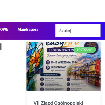
ŻOWE
Mandragora
1
SPOTKANIA
VII Zjazd Ogólnopolski