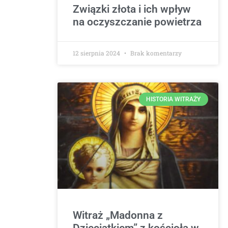
Związki złota i ich wpływ
na oczyszczanie powietrza
12 sierpnia 2024
Brak komentarzy
HISTORIA WITRAŻY
Witraż „Madonna z
Dzieciątkiem” z kościoła w