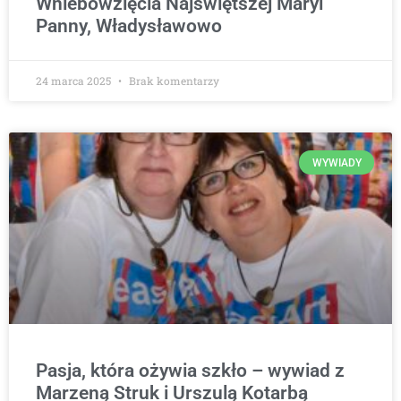
Wniebowzięcia Najświętszej Maryi
Panny, Władysławowo
24 marca 2025
Brak komentarzy
WYWIADY
Pasja, która ożywia szkło – wywiad z
Marzeną Struk i Urszulą Kotarbą