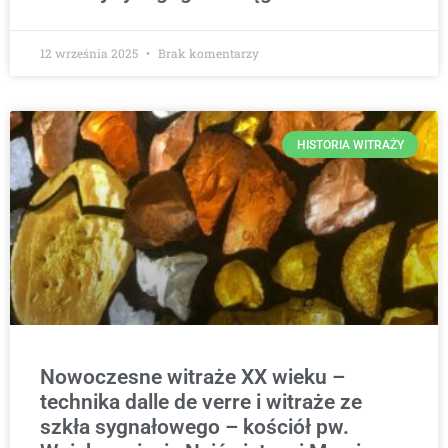
12 września 2025
Brak komentarzy
HISTORIA WITRAŻY
Nowoczesne witraże XX wieku –
technika dalle de verre i witraże ze
szkła sygnałowego – kościół pw.