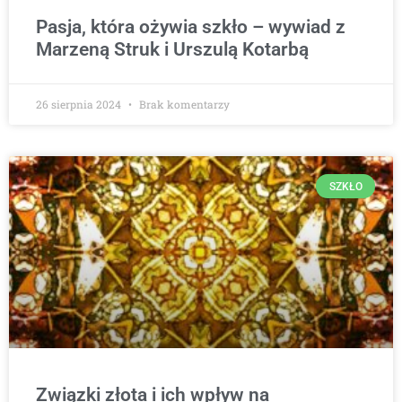
Pasja, która ożywia szkło – wywiad z
Marzeną Struk i Urszulą Kotarbą
26 sierpnia 2024
Brak komentarzy
SZKŁO
Związki złota i ich wpływ na