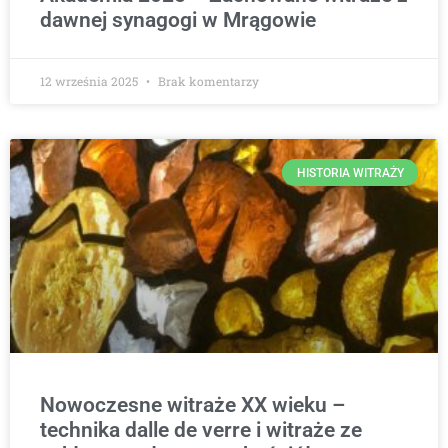
dawnej synagogi w Mrągowie
12 września 2025
Brak komentarzy
HISTORIA WITRAŻY
Nowoczesne witraże XX wieku –
technika dalle de verre i witraże ze