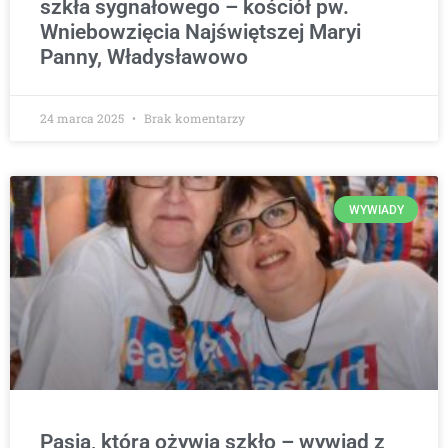
szkła sygnałowego – kościół pw.
Wniebowzięcia Najświętszej Maryi
Panny, Władysławowo
24 marca 2025
Brak komentarzy
WYWIADY
Pasja, która ożywia szkło – wywiad z