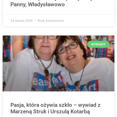
Panny, Władysławowo
24 marca 2025
Brak komentarzy
WYWIADY
Pasja, która ożywia szkło – wywiad z
Marzeną Struk i Urszulą Kotarbą