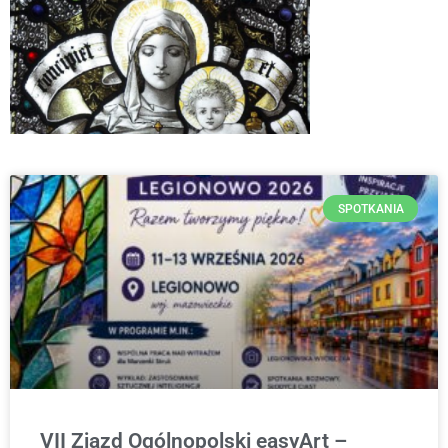
SPOTKANIA
VII Zjazd Ogólnopolski easyArt –