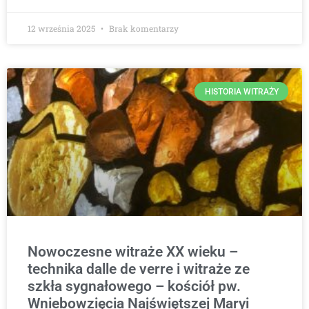
12 września 2025
Brak komentarzy
HISTORIA WITRAŻY
Nowoczesne witraże XX wieku –
technika dalle de verre i witraże ze
szkła sygnałowego – kościół pw.
Wniebowzięcia Najświętszej Maryi