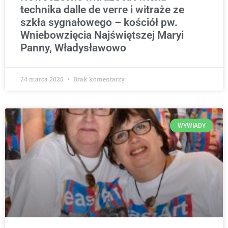
technika dalle de verre i witraże ze
szkła sygnałowego – kościół pw.
Wniebowzięcia Najświętszej Maryi
Panny, Władysławowo
24 marca 2025
Brak komentarzy
WYWIADY