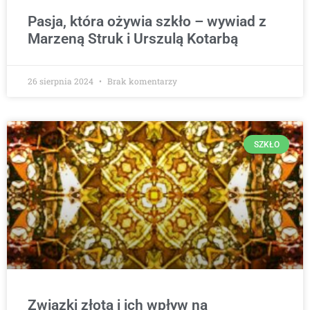
Pasja, która ożywia szkło – wywiad z
Marzeną Struk i Urszulą Kotarbą
26 sierpnia 2024
Brak komentarzy
SZKŁO
Związki złota i ich wpływ na