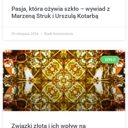
Pasja, która ożywia szkło – wywiad z
Marzeną Struk i Urszulą Kotarbą
26 sierpnia 2024
Brak komentarzy
SZKŁO
Związki złota i ich wpływ na