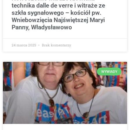
technika dalle de verre i witraże ze
szkła sygnałowego – kościół pw.
Wniebowzięcia Najświętszej Maryi
Panny, Władysławowo
24 marca 2025
Brak komentarzy
WYWIADY