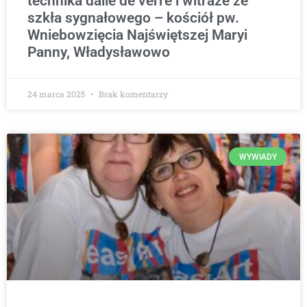
technika dalle de verre i witraże ze
szkła sygnałowego – kościół pw.
Wniebowzięcia Najświętszej Maryi
Panny, Władysławowo
24 marca 2025
Brak komentarzy
WYWIADY