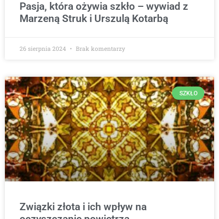
Pasja, która ożywia szkło – wywiad z
Marzeną Struk i Urszulą Kotarbą
26 sierpnia 2024
Brak komentarzy
SZKŁO
Związki złota i ich wpływ na