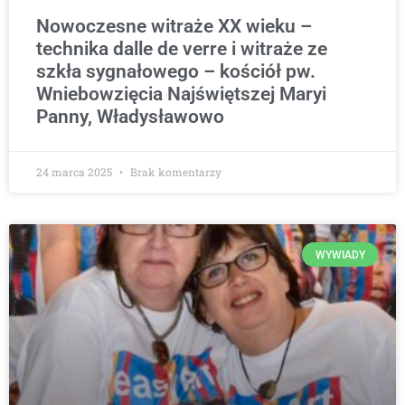
Nowoczesne witraże XX wieku –
technika dalle de verre i witraże ze
szkła sygnałowego – kościół pw.
Wniebowzięcia Najświętszej Maryi
Panny, Władysławowo
24 marca 2025
Brak komentarzy
WYWIADY