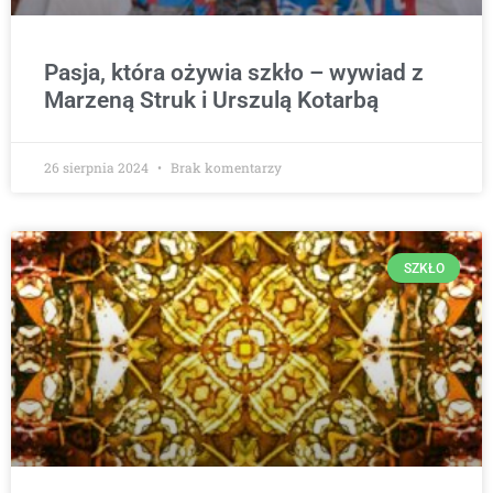
Pasja, która ożywia szkło – wywiad z
Marzeną Struk i Urszulą Kotarbą
26 sierpnia 2024
Brak komentarzy
SZKŁO