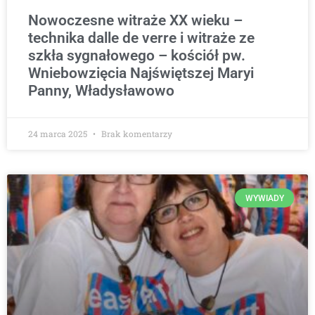
Nowoczesne witraże XX wieku –
technika dalle de verre i witraże ze
szkła sygnałowego – kościół pw.
Wniebowzięcia Najświętszej Maryi
Panny, Władysławowo
24 marca 2025
Brak komentarzy
WYWIADY