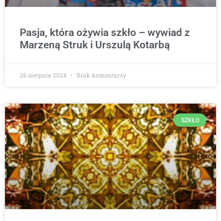
Pasja, która ożywia szkło – wywiad z
Marzeną Struk i Urszulą Kotarbą
26 sierpnia 2024
Brak komentarzy
SZKŁO