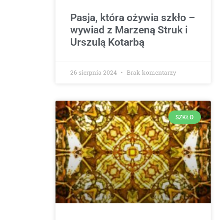
Pasja, która ożywia szkło –
wywiad z Marzeną Struk i
Urszulą Kotarbą
26 sierpnia 2024
Brak komentarzy
SZKŁO