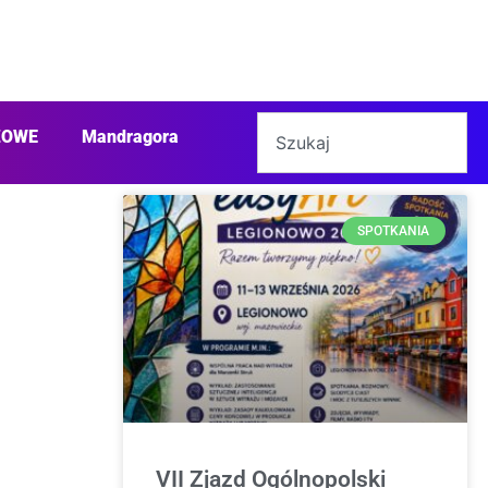
ŻOWE
Mandragora
SPOTKANIA
VII Zjazd Ogólnopolski