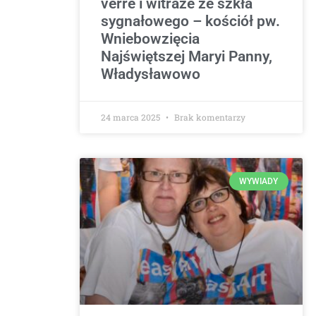
verre i witraże ze szkła
sygnałowego – kościół pw.
Wniebowzięcia
Najświętszej Maryi Panny,
Władysławowo
24 marca 2025
Brak komentarzy
WYWIADY