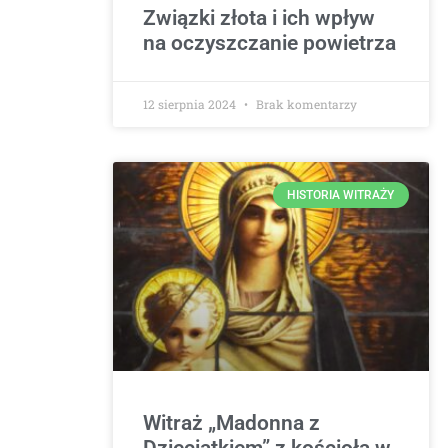
Związki złota i ich wpływ
na oczyszczanie powietrza
12 sierpnia 2024
Brak komentarzy
HISTORIA WITRAŻY
Witraż „Madonna z
Dzieciątkiem” z kościoła w