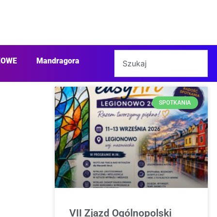
ŻOWE
Mandragora
SPOTKANIA
VII Zjazd Ogólnopolski