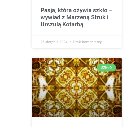
Pasja, która ożywia szkło –
wywiad z Marzeną Struk i
Urszulą Kotarbą
26 sierpnia 2024
Brak komentarzy
SZKŁO