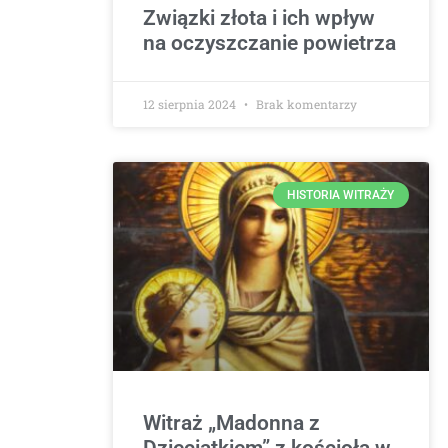
Związki złota i ich wpływ
na oczyszczanie powietrza
12 sierpnia 2024
Brak komentarzy
HISTORIA WITRAŻY
Witraż „Madonna z
Dzieciątkiem” z kościoła w