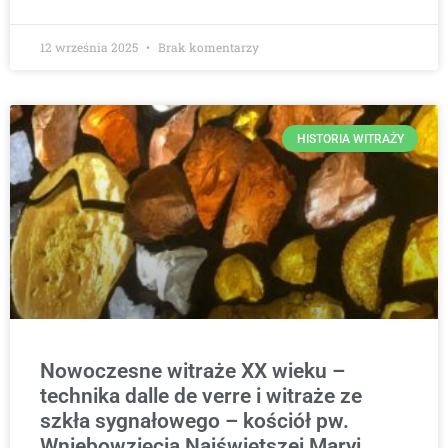
12 września 2025
Brak komentarzy
HISTORIA WITRAŻY
Nowoczesne witraże XX wieku –
technika dalle de verre i witraże ze
szkła sygnałowego – kościół pw.
Wniebowzięcia Najświętszej Maryi