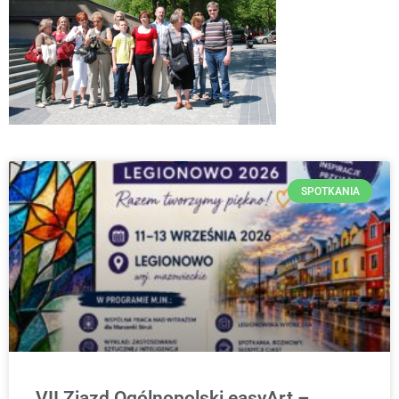
SPOTKANIA
VII Zjazd Ogólnopolski easyArt –