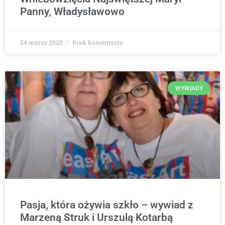
Panny, Władysławowo
24 marca 2025
Brak komentarzy
WYWIADY
Pasja, która ożywia szkło – wywiad z
Marzeną Struk i Urszulą Kotarbą