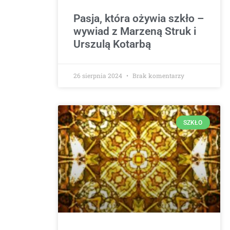
Pasja, która ożywia szkło –
wywiad z Marzeną Struk i
Urszulą Kotarbą
26 sierpnia 2024
Brak komentarzy
SZKŁO