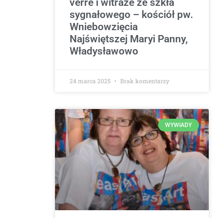
verre i witraże ze szkła
sygnałowego – kościół pw.
Wniebowzięcia
Najświętszej Maryi Panny,
Władysławowo
24 marca 2025
Brak komentarzy
WYWIADY