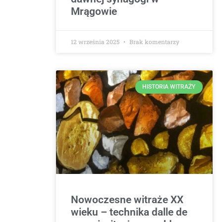
Mrągowie
12 września 2025
Brak komentarzy
HISTORIA WITRAŻY
Nowoczesne witraże XX
wieku – technika dalle de