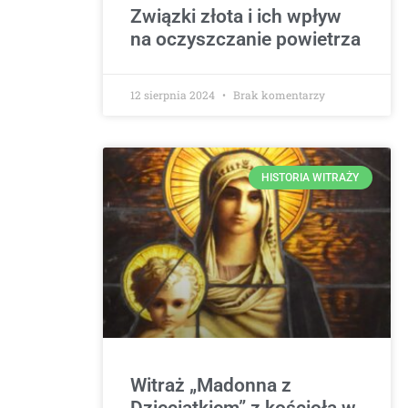
Związki złota i ich wpływ
na oczyszczanie powietrza
12 sierpnia 2024
Brak komentarzy
HISTORIA WITRAŻY
Witraż „Madonna z
Dzieciątkiem” z kościoła w