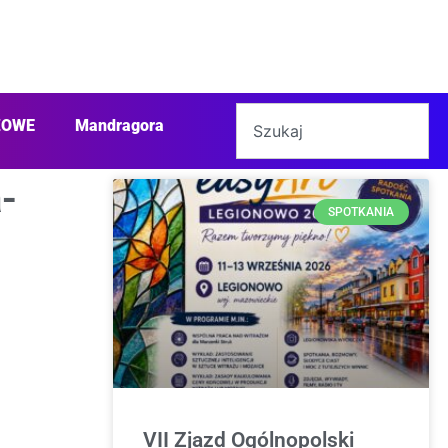
ŻOWE
Mandragora
-
SPOTKANIA
VII Zjazd Ogólnopolski