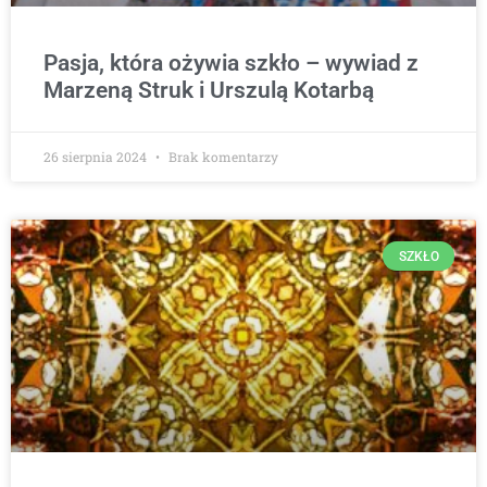
Pasja, która ożywia szkło – wywiad z
Marzeną Struk i Urszulą Kotarbą
26 sierpnia 2024
Brak komentarzy
SZKŁO