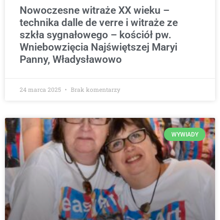
Nowoczesne witraże XX wieku –
technika dalle de verre i witraże ze
szkła sygnałowego – kościół pw.
Wniebowzięcia Najświętszej Maryi
Panny, Władysławowo
24 marca 2025
Brak komentarzy
WYWIADY