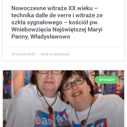
Nowoczesne witraże XX wieku –
technika dalle de verre i witraże ze
szkła sygnałowego – kościół pw.
Wniebowzięcia Najświętszej Maryi
Panny, Władysławowo
24 marca 2025
Brak komentarzy
WYWIADY