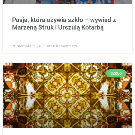
Pasja, która ożywia szkło – wywiad z
Marzeną Struk i Urszulą Kotarbą
26 sierpnia 2024
Brak komentarzy
SZKŁO