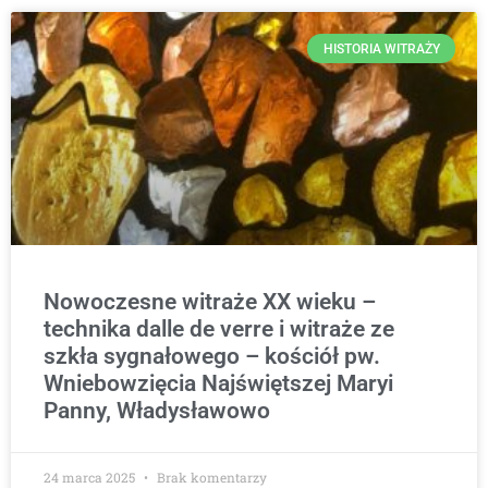
HISTORIA WITRAŻY
Nowoczesne witraże XX wieku –
technika dalle de verre i witraże ze
szkła sygnałowego – kościół pw.
Wniebowzięcia Najświętszej Maryi
Panny, Władysławowo
24 marca 2025
Brak komentarzy