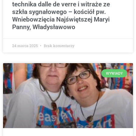
technika dalle de verre i witraże ze
szkła sygnałowego – kościół pw.
Wniebowzięcia Najświętszej Maryi
Panny, Władysławowo
24 marca 2025
Brak komentarzy
WYWIADY