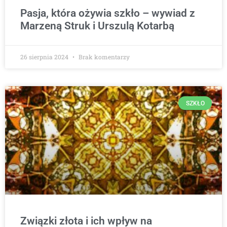
Pasja, która ożywia szkło – wywiad z
Marzeną Struk i Urszulą Kotarbą
26 sierpnia 2024
Brak komentarzy
SZKŁO
Związki złota i ich wpływ na