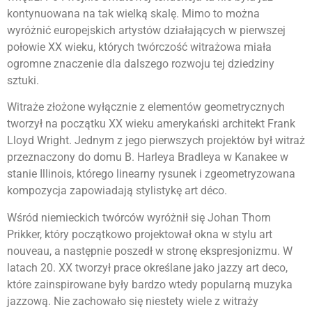
kontynuowana na tak wielką skalę. Mimo to można
wyróżnić europejskich artystów działających w pierwszej
połowie XX wieku, których twórczość witrażowa miała
ogromne znaczenie dla dalszego rozwoju tej dziedziny
sztuki.
Witraże złożone wyłącznie z elementów geometrycznych
tworzył na początku XX wieku amerykański architekt Frank
Lloyd Wright. Jednym z jego pierwszych projektów był witraż
przeznaczony do domu B. Harleya Bradleya w Kanakee w
stanie Illinois, którego linearny rysunek i zgeometryzowana
kompozycja zapowiadają stylistykę art déco.
Wśród niemieckich twórców wyróżnił się Johan Thorn
Prikker, który początkowo projektował okna w stylu art
nouveau, a następnie poszedł w stronę ekspresjonizmu. W
latach 20. XX tworzył prace określane jako jazzy art deco,
które zainspirowane były bardzo wtedy popularną muzyka
jazzową. Nie zachowało się niestety wiele z witraży