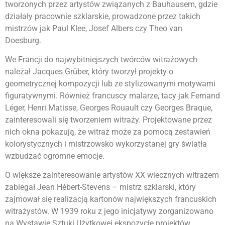
tworzonych przez artystów związanych z Bauhausem, gdzie
działały pracownie szklarskie, prowadzone przez takich
mistrzów jak Paul Klee, Josef Albers czy Theo van
Doesburg.
We Francji do najwybitniejszych twórców witrażowych
należał Jacques Grüber, który tworzył projekty o
geometrycznej kompozycji lub ze stylizowanymi motywami
figuratywnymi. Również francuscy malarze, tacy jak Fernand
Léger, Henri Matisse, Georges Rouault czy Georges Braque,
zainteresowali się tworzeniem witraży. Projektowane przez
nich okna pokazują, że witraż może za pomocą zestawień
kolorystycznych i mistrzowsko wykorzystanej gry światła
wzbudzać ogromne emocje.
O większe zainteresowanie artystów XX wiecznych witrażem
zabiegał Jean Hébert-Stevens – mistrz szklarski, który
zajmował się realizacją kartonów największych francuskich
witrażystów. W 1939 roku z jego inicjatywy zorganizowano
na Wystawie Sztuki Użytkowej ekspozycję projektów