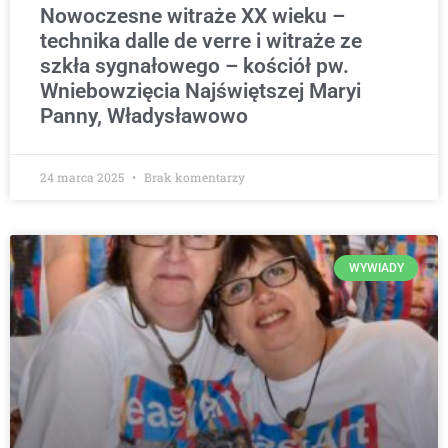
Nowoczesne witraże XX wieku –
technika dalle de verre i witraże ze
szkła sygnałowego – kościół pw.
Wniebowzięcia Najświętszej Maryi
Panny, Władysławowo
24 marca 2025
Brak komentarzy
WYWIADY