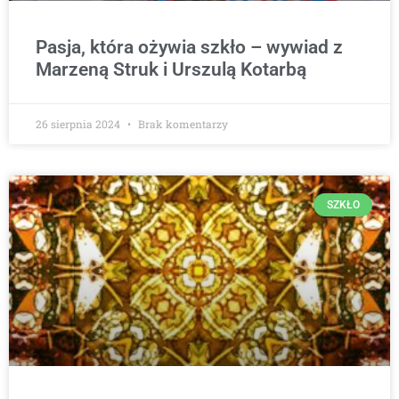
Pasja, która ożywia szkło – wywiad z
Marzeną Struk i Urszulą Kotarbą
26 sierpnia 2024
Brak komentarzy
SZKŁO