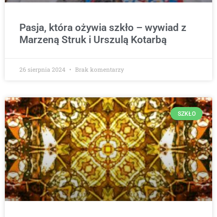
Pasja, która ożywia szkło – wywiad z
Marzeną Struk i Urszulą Kotarbą
26 sierpnia 2024
Brak komentarzy
SZKŁO