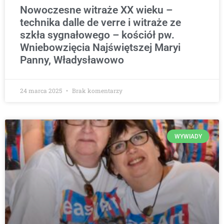
Nowoczesne witraże XX wieku –
technika dalle de verre i witraże ze
szkła sygnałowego – kościół pw.
Wniebowzięcia Najświętszej Maryi
Panny, Władysławowo
24 marca 2025
Brak komentarzy
WYWIADY