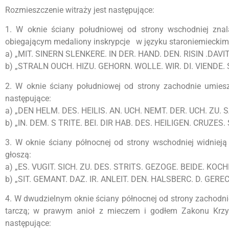
Rozmieszczenie witraży jest następujące:
1. W oknie ściany południowej od strony wschodniej znal
obiegającym medaliony inskrypcje w języku staroniemieckim
a) „MIT. SINERN SLENKERE. IN DER. HAND. DEN. RISIN .DAVI
b) „STRALN OUCH. HIZU. GEHORN. WOLLE. WIR. DI. VIENDE.
2. W oknie ściany południowej od strony zachodnie umies
następujące:
a) „DEN HELM. DES. HEILIS. AN. UCH. NEMT. DER. UCH. ZU.
b) „IN. DEM. S TRITE. BEI. DIR HAB. DES. HEILIGEN. CRUZES
3. W oknie ściany północnej od strony wschodniej widnieją 
głoszą:
a) „ES. VUGIT. SICH. ZU. DES. STRITS. GEZOGE. BEIDE. KOCH
b) „SIT. GEMANT. DAZ. IR. ANLEIT. DEN. HALSBERC. D. GERE
4. W dwudzielnym oknie ściany północnej od strony zachodniej
tarczą; w prawym anioł z mieczem i godłem Zakonu Krzyż
następujące: