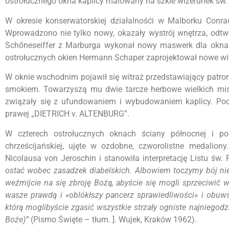
ostrołucznego okna kaplicy malowany na szkle wizerunek św.
W okresie konserwatorskiej działalnośći w Malborku Conr
Wprowadzono nie tylko nowy, okazały wystrój wnętrza, odtwo
Schőneseiffer z Marburga wykonał nowy maswerk dla okna w
ostrołucznych okien Hermann Schaper zaprojektował nowe wit
W oknie wschodnim pojawił się witraż przedstawiający patron
smokiem. Towarzyszą mu dwie tarcze herbowe wielkich mist
związały się z ufundowaniem i wybudowaniem kaplicy. Pod
prawej „DIETRICH v. ALTENBURG”.
W czterech ostrołucznych oknach ściany północnej i po
chrześcijańskiej, ujęte w ozdobne, czworolistne medalio
Nicolausa von Jeroschin i stanowiła interpretację Listu św.
ostać wobec zasadzek diabelskich. Albowiem toczymy bój nie
weźmijcie na się zbroję Bożą, abyście się mogli sprzeciwić 
wasze prawdą i «oblókłszy pancerz sprawiedliwości» i obuws
którą moglibyście zgasić wszystkie strzały ogniste najniegod
Boże)”
(Pismo Święte – tłum. ]. Wujek, Kraków 1962).