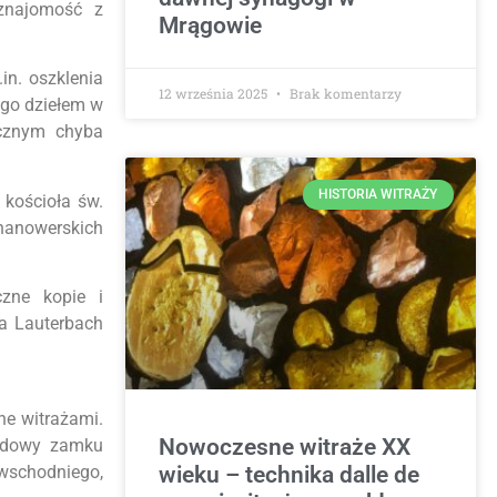
 znajomość z
Mrągowie
in. oszklenia
12 września 2025
Brak komentarzy
ego dziełem w
ycznym chyba
HISTORIA WITRAŻY
 kościoła św.
 hanowerskich
czne kopie i
a Lauterbach
ne witrażami.
Nowoczesne witraże XX
budowy zamku
wieku – technika dalle de
wschodniego,