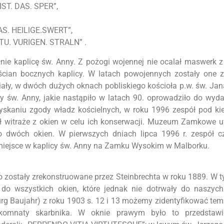
IST. DAS. SPER”,
AS. HEILlGE.SWERT”,
TU. VURIGEN. STRALN” .
ie kaplicę św. Anny. Z pożogi wojennej nie ocalał maswerk 
en ścian bocznych kaplicy. W latach powojennych zostały on
iały, w dwóch dużych oknach pobliskiego kościoła p.w. św. Jana
 św. Anny, jakie nastąpiło w latach 90. oprowadziło do wyda
zyskaniu zgody władz kościelnych, w roku 1996 zespół pod k
ał witraże z okien w celu ich konserwacji. Muzeum Zamkowe 
 dwóch okien. W pierwszych dniach lipca 1996 r. zespół cz
miejsce w kaplicy św. Anny na Zamku Wysokim w Malborku.
zostały zrekonstruowane przez Steinbrechta w roku 1889. W t
do wszystkich okien, które jednak nie dotrwały do naszyc
g Baujahr) z roku 1903 s. 12 i 13 możemy zidentyfikować tem
komnaty skarbnika. W oknie prawym było to przedstawie