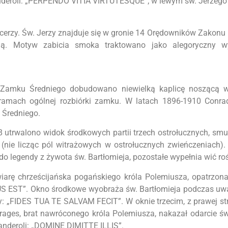
anderoli: „PERPENDO VITIA VIRTUTESQUE”; w lewym św. Jerzego
cerzy. Św. Jerzy znajduje się w gronie 14 Orędowników Zakonu
ią. Motyw zabicia smoka traktowano jako alegoryczny wy
 Zamku Średniego dobudowano niewielką kaplicę noszącą 
amach ogólnej rozbiórki zamku. W latach 1896-1910 Conrad
 Średniego.
utrwalono widok środkowych partii trzech ostrołucznych, smu
nie licząc pól witrażowych w ostrołucznych zwieńczeniach).
 legendy z żywota św. Bartłomieja, pozostałe wypełnia wić roś
arę chrześcijańska pogańskiego króla Polemiusza, opatrzona
 EST”. Okno środkowe wyobraża św. Bartłomieja podczas uwal
y: „FIDES TUA TE SALVAM FECIT”. W oknie trzecim, z prawej str
rages, brat nawróconego króla Polemiusza, nakazał odarcie św
anderoli: „DOMINE DIMITTE ILLIS”.