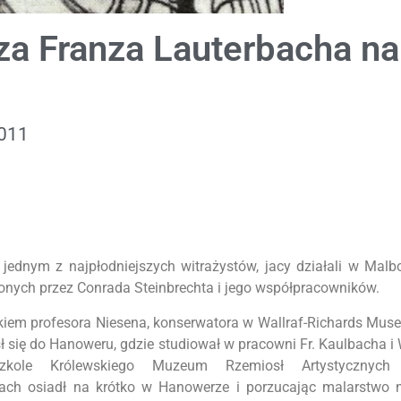
za Franza Lauterbacha na
2011
 jednym z najpłodniejszych witrażystów, jacy działali w Mal
onych przez Conrada Steinbrechta i jego współpracowników.
d okiem profesora Niesena, konserwatora w Wallraf-Richards Mus
ł się do Hanoweru, gdzie studiował w pracowni Fr. Kaulbacha i W
zkole Królewskiego Muzeum Rzemiosł Artystycznych
ach osiadł na krótko w Hanowerze i porzucając malarstwo n