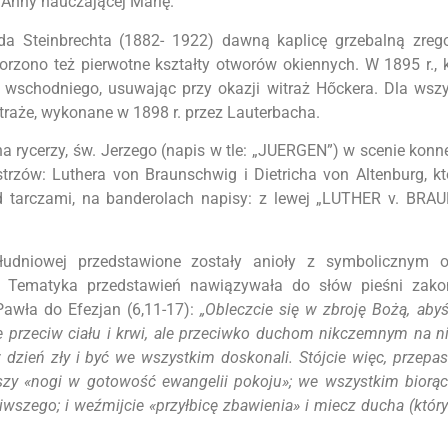
 Anny nauczającej Marię.
ada Steinbrechta (1882- 1922) dawną kaplicę grzebalną zreg
rzono też pierwotne kształty otworów okiennych. W 1895 r., 
schodniego, usuwając przy okazji witraż Hőckera. Dla wszys
raże, wykonane w 1898 r. przez Lauterbacha.
a rycerzy, św. Jerzego (napis w tle: „JUERGEN”) w scenie konne
rzów: Luthera von Braunschwig i Dietricha von Altenburg, k
 tarczami, na banderolach napisy: z lewej „LUTHER v. BRA
łudniowej przedstawione zostały anioły z symbolicznym 
ny. Tematyka przedstawień nawiązywała do słów pieśni zako
 Pawła do Efezjan (6,11-17):
„Obleczcie się w zbroję Bożą, abyś
 przeciw ciału i krwi, ale przeciwko duchom nikczemnym na ni
w dzień zły i być we wszystkim doskonali. Stójcie więc, przepa
zy «nogi w gotowość ewangelii pokoju»; we wszystkim biorąc 
ziwszego; i weźmijcie «przyłbicę zbawienia» i miecz ducha (któr