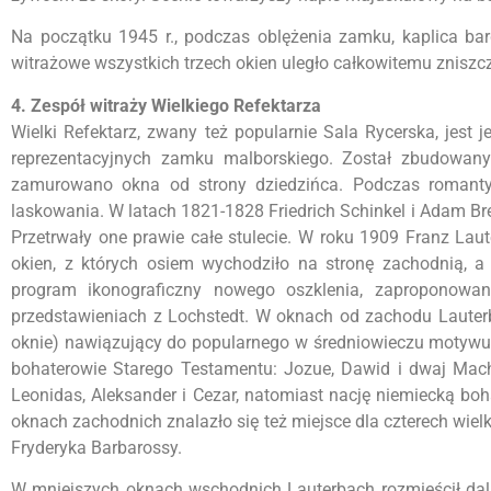
Na początku 1945 r., podczas oblężenia zamku, kaplica bar
witrażowe wszystkich trzech okien uległo całkowitemu zniszc
4. Zespół witraży Wielkiego Refektarza
Wielki Refektarz, zwany też popularnie Sala Rycerska, jest
reprezentacyjnych zamku malborskiego. Został zbudowan
zamurowano okna od strony dziedzińca. Podczas romanty
laskowania. W latach 1821-1828 Friedrich Schinkel i Adam Bre
Przetrwały one prawie całe stulecie. W roku 1909 Franz Lau
okien, z których osiem wychodziło na stronę zachodnią, a
program ikonograficzny nowego oszklenia, zaproponowan
przedstawieniach z Lochstedt. W oknach od zachodu Lauter
oknie) nawiązujący do popularnego w średniowieczu motywu D
bohaterowie Starego Testamentu: Jozue, Dawid i dwaj Mach
Leonidas, Aleksander i Cezar, natomiast nację niemiecką boha
oknach zachodnich znalazło się też miejsce dla czterech wielki
Fryderyka Barbarossy.
W mniejszych oknach wschodnich Lauterbach rozmieścił dals