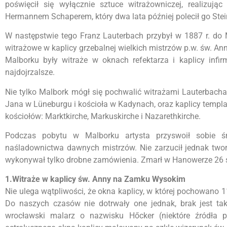
poświęcił się wyłącznie sztuce witrażowniczej, realizu
Hermannem Schaperem, który dwa lata później polecił go Stei
W następstwie tego Franz Lauterbach przybył w 1887 r. do M
witrażowe w kaplicy grzebalnej wielkich mistrzów p.w. św. Ann
Malborku były witraże w oknach refektarza i kaplicy inf
najdojrzalsze.
Nie tylko Malbork mógł się pochwalić witrażami Lauterbacha,
Jana w Lüneburgu i kościoła w Kadynach, oraz kaplicy templar
kościołów: Marktkirche, Markuskirche i Nazarethkirche.
Podczas pobytu w Malborku artysta przyswoił sobie śre
naśladownictwa dawnych mistrzów. Nie zarzucił jednak two
wykonywał tylko drobne zamówienia. Zmarł w Hanowerze 26 s
1.Witraże w kaplicy św. Anny na Zamku Wysokim
Nie ulega wątpliwości, że okna kaplicy, w której pochowano 
Do naszych czasów nie dotrwały one jednak, brak jest t
wrocławski malarz o nazwisku Hőcker (niektóre źródła p