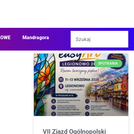
ŻOWE
Mandragora
SPOTKANIA
VII Zjazd Ogólnopolski