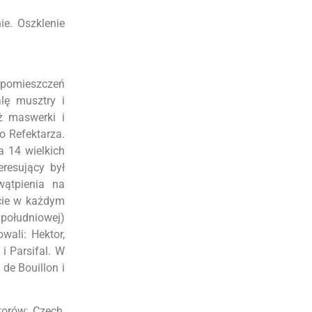
ie. Oszklenie
h pomieszczeń
lę musztry i
ż maswerki i
o Refektarza.
a 14 wielkich
eresujący był
wątpienia na
acie w każdym
 południowej)
wali: Hektor,
i Parsifal. W
 de Bouillon i
torów: Czech,