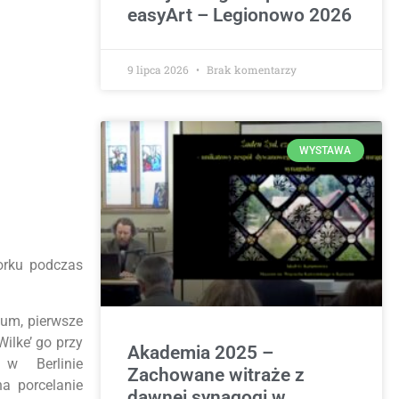
easyArt – Legionowo 2026
9 lipca 2026
Brak komentarzy
WYSTAWA
borku podczas
eum, pierwsze
ilke’ go przy
Akademia 2025 –
 w Berlinie
Zachowane witraże z
a porcelanie
dawnej synagogi w