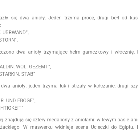
azły się dwa anioły. Jeden trzyma procę, drugi bełt od kus
:
T. UBRWAND”,
 STORN”.
zczono dwa anioły trzymające hełm garnczkowy i włócznię. I
 SALDIN. WOL. GEZEMT”,
. STARKIN. STAB”
dwa anioły: jeden trzyma łuk i strzały w kołczanie, drugi sz
IR. UND EBOGE”,
CHTIGKEIT”.
 znajdują się cztery medaliony z aniołami: w lewym pasie anioł
ackiego. W maswerku widnieje scena Ucieczki do Egiptu. I