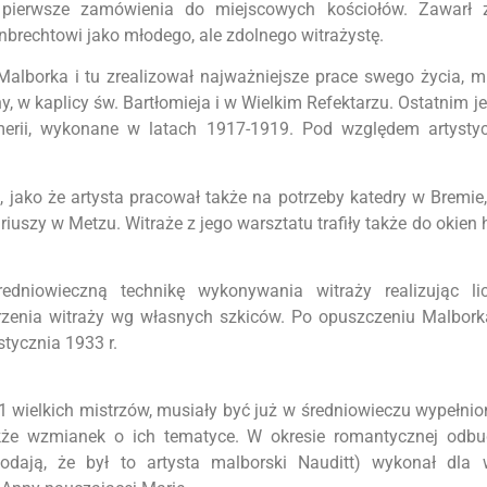
jąc pierwsze zamówienia do miejscowych kościołów. Zawarł
nbrechtowi jako młodego, ale zdolnego witrażystę.
alborka i tu zrealizował najważniejsze prace swego życia, m.
y, w kaplicy św. Bartłomieja i w Wielkim Refektarzu. Ostatnim j
irmerii, wykonane w latach 1917-1919. Pod względem artyst
 jako że artysta pracował także na potrzeby katedry w Bremie,
iuszy w Metzu. Witraże z jego warsztatu trafiły także do okien
dniowieczną technikę wykonywania witraży realizując li
rzenia witraży wg własnych szkiców. Po opuszczeniu Malbork
tycznia 1933 r.
11 wielkich mistrzów, musiały być już w średniowieczu wypełnio
akże wzmianek o ich tematyce. W okresie romantycznej od
odają, że był to artysta malborski Nauditt) wykonał dla 