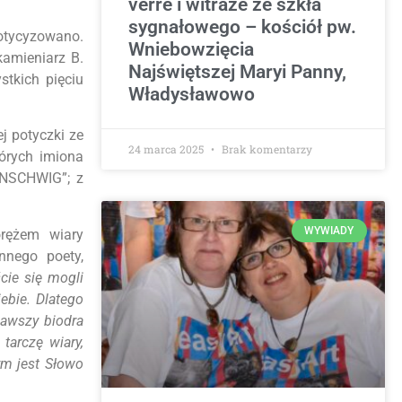
verre i witraże ze szkła
sygnałowego – kościół pw.
otycyzowano.
Wniebowzięcia
kamieniarz B.
Najświętszej Maryi Panny,
tkich pięciu
Władysławowo
j potyczki ze
24 marca 2025
Brak komentarzy
tórych imiona
UNSCHWIG”; z
WYWIADY
orężem wiary
nnego poety,
cie się mogli
ebie. Dlatego
sawszy biodra
tarczę wiary,
ym jest Słowo