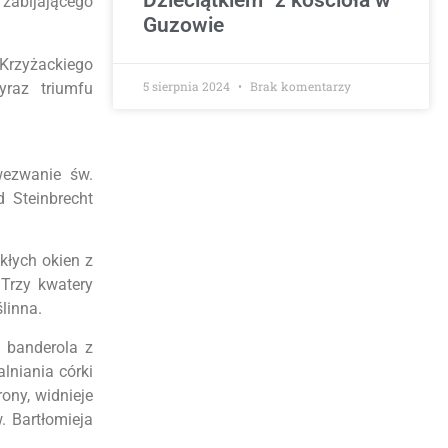
 zabijającego
Guzowie
 Krzyżackiego
5 sierpnia 2024
Brak komentarzy
raz triumfu
wezwanie św.
 Steinbrecht
kłych okien z
 Trzy kwatery
linna.
 banderola z
niania córki
ony, widnieje
. Bartłomieja