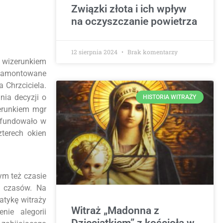
Związki złota i ich wpływ
na oczyszczanie powietrza
12 sierpnia 2024
Brak komentarzy
z wizerunkiem
e zamontowane
 Chrzciciela.
nia decyzji o
HISTORIA WITRAŻY
ierunkiem mgr
ufundowało w
terech okien
ym też czasie
h czasów. Na
atykę witraży
Witraż „Madonna z
nie alegorii
Dzieciątkiem” z kościoła w