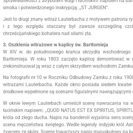
Sprawiedliwości z atrybutem wagi i łacińskim napisem na b
smoka i potwierdzonego inskrypcją: „ST JURGEN”.
Jest to drugi znany witraż Lauterbacha z motywem patrona ry
i z tego względu otaczany był zawsze szczególną czc
chrześcijańskiego bohatera nad siłami zła.
3. Oszklenia witrażowe w kaplicy św. Bartłomieja
W XIV w. do południowego krańca skrzydła wschodniego
Bartłomieja. W roku 1803 zaczęto kaplicę demontować w r
zrekonstruował ją wraz z całym skrzydłem wschodnim Zamku
Na fotografii nr 10 w Roczniku Odbudowy Zamku z roku 1908 
witrażami Lauterbacha. Każde okno posiada siedem kwater (
środkowe wypełnione są scenami figuralnymi nawiązującymi do
W oknie lewym Lauterbach umieścił scenę nawracania na wi
łacińskim napisem: „QUOD NATUS EST EX SPIRITUS, SPIRITUS
króla od złego ducha. Napis na banderoli wyjaśnia sens scen
scena męczeństwa świętego. Wedle legendy indyjski król Ast
żywcem ze skóry. Scenie towarzyszy napis majuskułowy na b