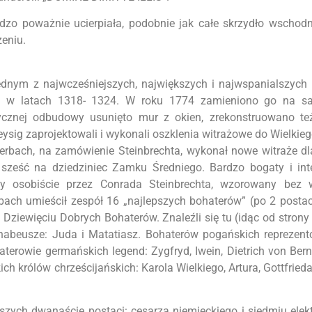
dzo poważnie ucierpiała, podobnie jak całe skrzydło wschodn
zeniu.
 jednym z najwcześniejszych, największych i najwspanialszyc
y w latach 1318- 1324. W roku 1774 zamieniono go na sa
cznej odbudowy usunięto mur z okien, zrekonstruowano te
ysig zaprojektowali i wykonali oszklenia witrażowe do Wielkieg
terbach, na zamówienie Steinbrechta, wykonał nowe witraże dl
 sześć na dziedziniec Zamku Średniego. Bardzo bogaty i int
y osobiście przez Conrada Steinbrechta, wzorowany bez 
bach umieścił zespół 16 „najlepszych bohaterów” (po 2 post
ziewięciu Dobrych Bohaterów. Znaleźli się tu (idąc od strony
abeusze: Juda i Matatiasz. Bohaterów pogańskich reprezento
terowie germańskich legend: Zygfryd, Iwein, Dietrich von Bern 
ch królów chrześcijańskich: Karola Wielkiego, Artura, Gottfrieda
zych dwanaście postaci: cesarza niemieckiego i siedmiu elek