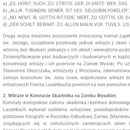
a) „ES. HORIT. OUCH. ZU. STRITIS. GER. DI DRITE. WER. DAS. 
b) „ALLlR. TUGINDIN. GEWER. IST DES. GELOUBIN POKELER”,
c) „NU. NEMT. IR. GOTTIS RITTERE. WERT. ZU. GOTTIS. ER. D
d) „DER SCHILT. BEWART. ZU. ALLEN MALN VOR. TUVILS. LIS
Druga wojna światowa pozostawiła zniszczoną niemal zupełn
św. Jerzego, szczęśliwie przetrwały jednak witraże z oki
wtórnie, bez dbałości jednakże o ich układ i wewnętrzne podz
Zintensyfikowanie prac badawczych i budowlanych w kaplicy
konserwacji witraży i ich powrocie na Zamek Wysoki. Po u
Sławomira Oleszczuka, witrażysty z Wrocławia, zdemontow
zamian kościołowi św. Jana nowe, współczesne witraże do
witrażowych Franza Lauterbacha powrócił na swe pierwotne 
2. Witraże w Komnacie Skarbnika na Zamku Wysokim
Komnaty dostojników zakonu: skarbnika i komtura domowego 
Lauterbach wykonał oszklenia witrażowe, prawdopodobnie 
podstawie fotografii w Roczniku Odbudowy Zamku (Marienbur
znajdujących się w ostrołucznych zamknięciach okien 