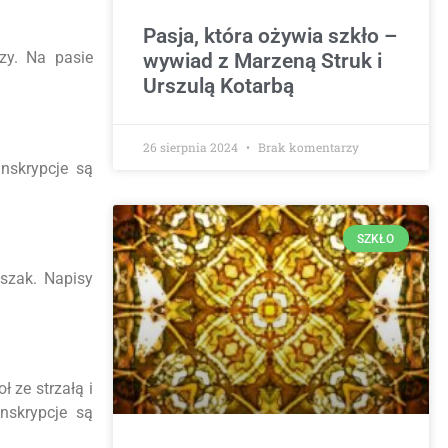
Pasja, która ożywia szkło –
zy. Na pasie
wywiad z Marzeną Struk i
Urszulą Kotarbą
26 sierpnia 2024
Brak komentarzy
nskrypcje są
SZKŁO
yszak. Napisy
 ze strzałą i
nskrypcje są