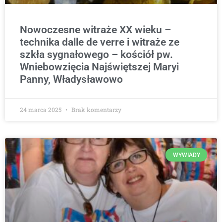
Nowoczesne witraże XX wieku –
technika dalle de verre i witraże ze
szkła sygnałowego – kościół pw.
Wniebowzięcia Najświętszej Maryi
Panny, Władysławowo
24 marca 2025
Brak komentarzy
WYWIADY