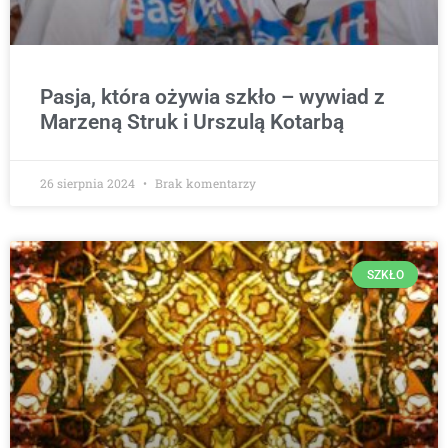
Pasja, która ożywia szkło – wywiad z
Marzeną Struk i Urszulą Kotarbą
26 sierpnia 2024
Brak komentarzy
SZKŁO