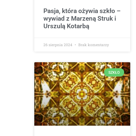
Pasja, która ożywia szkło –
wywiad z Marzeną Struk i
Urszulą Kotarbą
26 sierpnia 2024
Brak komentarzy
SZKŁO