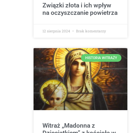
Związki złota i ich wpływ
na oczyszczanie powietrza
12 sierpnia 2024
Brak komentarzy
HISTORIA WITRAŻY
Witraż „Madonna z
Dzieciątkiem” z kościoła w