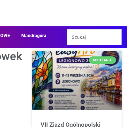
ŻOWE
Mandragora
lowek
SPOTKANIA
VII Zjazd Ogólnopolski