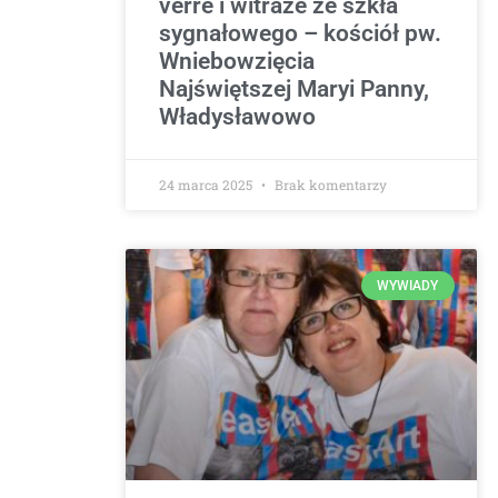
verre i witraże ze szkła
sygnałowego – kościół pw.
Wniebowzięcia
Najświętszej Maryi Panny,
Władysławowo
24 marca 2025
Brak komentarzy
WYWIADY