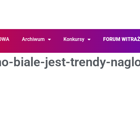
OWA
Archiwum
Konkursy
FORUM WITRA
o-biale-jest-trendy-nag