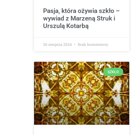
Pasja, która ożywia szkło –
wywiad z Marzeną Struk i
Urszulą Kotarbą
26 sierpnia 2024
Brak komentarzy
SZKŁO