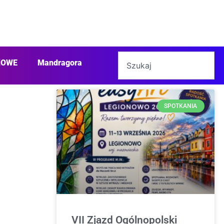
ŻOWE
Mandragora
SPOTKANIA
VII Zjazd Ogólnopolski