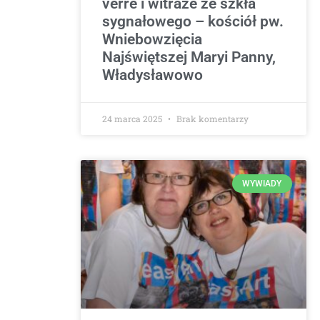
verre i witraże ze szkła
sygnałowego – kościół pw.
Wniebowzięcia
Najświętszej Maryi Panny,
Władysławowo
24 marca 2025
Brak komentarzy
WYWIADY