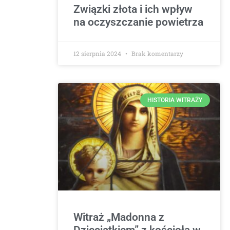
Związki złota i ich wpływ
na oczyszczanie powietrza
12 sierpnia 2024
Brak komentarzy
HISTORIA WITRAŻY
Witraż „Madonna z
Dzieciątkiem” z kościoła w