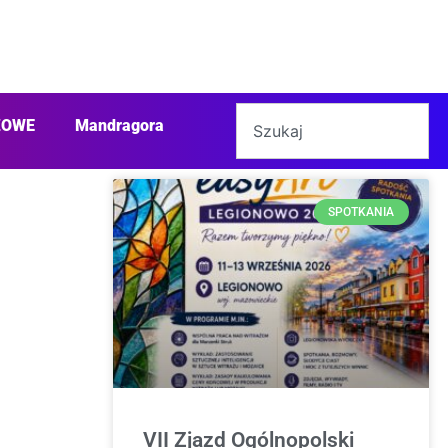
ŻOWE
Mandragora
SPOTKANIA
VII Zjazd Ogólnopolski