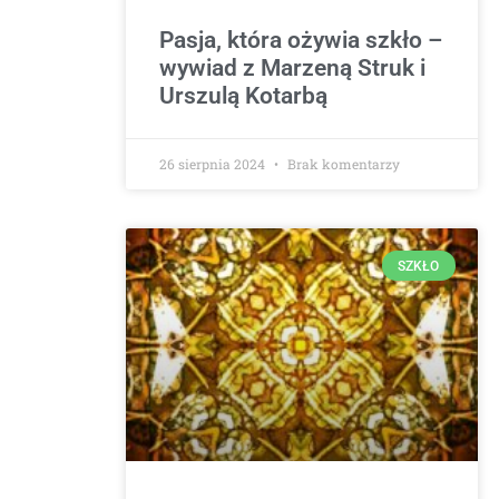
Pasja, która ożywia szkło –
wywiad z Marzeną Struk i
Urszulą Kotarbą
26 sierpnia 2024
Brak komentarzy
SZKŁO