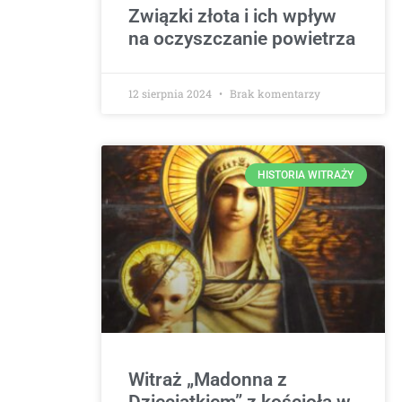
Związki złota i ich wpływ
na oczyszczanie powietrza
12 sierpnia 2024
Brak komentarzy
HISTORIA WITRAŻY
Witraż „Madonna z
Dzieciątkiem” z kościoła w