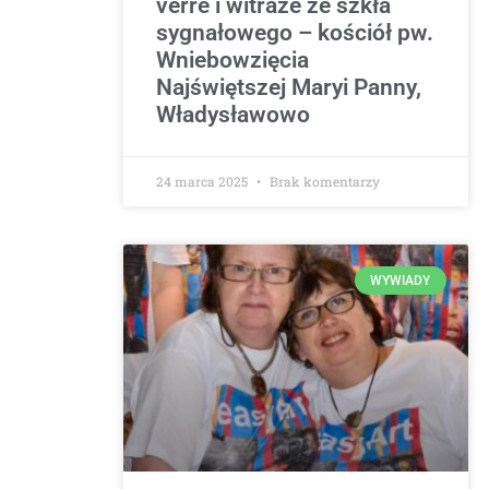
verre i witraże ze szkła
sygnałowego – kościół pw.
Wniebowzięcia
Najświętszej Maryi Panny,
Władysławowo
24 marca 2025
Brak komentarzy
WYWIADY