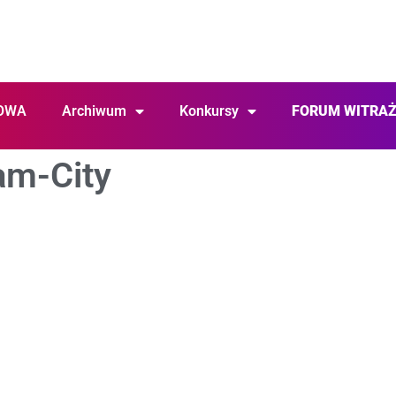
OWA
Archiwum
Konkursy
FORUM WITRA
am-City