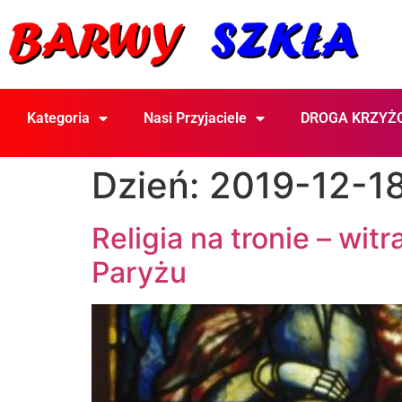
Kategoria
Nasi Przyjaciele
DROGA KRZYŻ
Dzień:
2019-12-1
Religia na tronie – wi
Paryżu