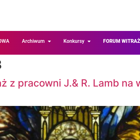
OWA
Archiwum
Konkursy
FORUM WITRA
8
traż z pracowni J.& R. Lamb n