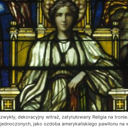
wykły, dekoracyjny witraż, zatytułowany Religia na tronie
jednoczonych, jako ozdoba amerykańskiego pawilonu na w