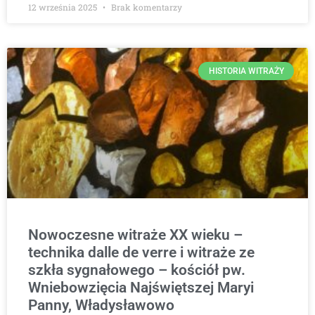
12 września 2025
Brak komentarzy
HISTORIA WITRAŻY
Nowoczesne witraże XX wieku –
technika dalle de verre i witraże ze
szkła sygnałowego – kościół pw.
Wniebowzięcia Najświętszej Maryi
Panny, Władysławowo