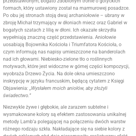
przedstawionym, bogato zdobionym tronie o gotyckich
formach, który ustawiony został na marmurowej posadzce.
Po obu jej stronach stoją dwaj archaniołowie – ubrany w
zbroję Michał trzymający w dłoniach miecz oraz Gabriel w
bogatych szatach z lilią w dłoni. Ich okazałe skrzydła
wypełniają znaczną część przedstawienia. Aniołowie
uosabiają Bojownika Kościoła i Triumfatora Kościoła, o
czym informują nas napisy umieszczone na banderolach
nad ich głowami. Niebiesko-zielone tło o roślinnych
motywach, które jest widoczne w górnej części kompozycji,
wyobraża Drzewo Życia. Na dole okna umieszczono
inskrypcję w języku francuskim, będącą cytatem z Księgi
Objawienia:
„Wysłałem moich aniołów, aby złożyli
świadectwo.”
Niezwykle żywe i głębokie, ale zarazem subtelne i
wysmakowane kolory są efektem zastosowania unikalnej
metody Lamb’a polegającej na połączeniu dwóch warstw
różnego rodzaju szkła. Nakładające się na siebie kolory z