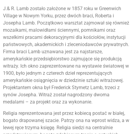
J.& R. Lamb zostało założone w 1857 roku w Greenwich
Village w Nowym Yorku, przez dwóch braci, Roberta i
Josepha Lamb. Początkowo warsztat zajmował się również
mozaikami, malowidłami ściennymi, pomnikami oraz
wszelkimi pracami dekoracyjnymi dla kościołów, instytucji
państwowych, akademickich i zleceniodawców prywatnych.
Firma braci Lamb uznawana jest za najstarsze,
amerykańskie przedsiębiorstwo zajmujące się produkcją
witraży. Ich okno zaprezentowane na wystawie światowej w
1900, było jednym z czterech dzieł reprezentujących
amerykańskie osiągnięcia w dziedzinie sztuki witrażowej.
Projektantem okna był Frederick Stymetz Lamb, trzeci z
synów Josepha. Witraż został nagrodzony dwoma
medalami – za projekt oraz za wykonanie.
Religia reprezentowana jest przez kobiecą postać w białej,
bogato drapowanej szacie. Patrzy ona na wprost widza, a w
lewej ręce trzyma księgę. Religia siedzi na centralnie