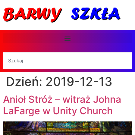
Dzień:
2019-12-13
Anioł Stróż – witraż Johna
LaFarge w Unity Church