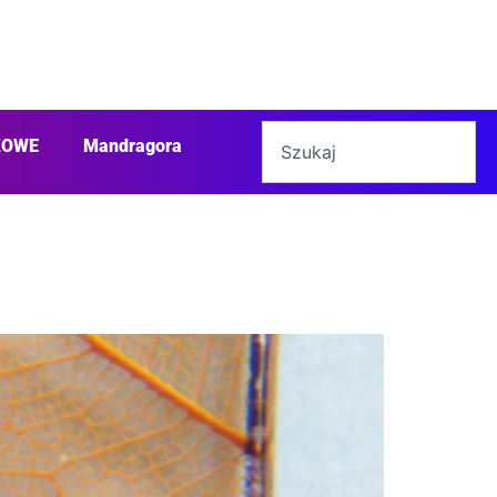
ŻOWE
Mandragora