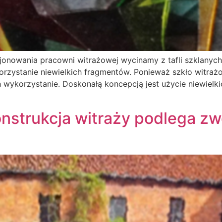
cjonowania pracowni witrażowej wycinamy z tafli szklanyc
orzystanie niewielkich fragmentów. Ponieważ szkło witrażo
ich wykorzystanie. Doskonałą koncepcją jest użycie niewie
onstrukcja witraży podlega zw