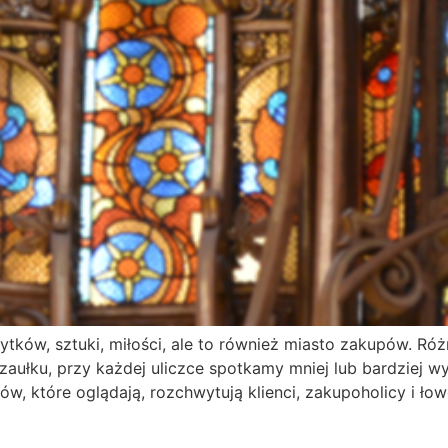
bytków, sztuki, miłości, ale to również miasto zakupów. Ró
zaułku, przy każdej uliczce spotkamy mniej lub bardziej wy
w, które oglądają, rozchwytują klienci, zakupoholicy i łow