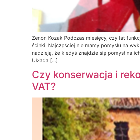
Zenon Kozak Podczas miesięcy, czy lat funk
ścinki. Najczęściej nie mamy pomysłu na wyk
nadzieją, że kiedyś znajdzie się pomysł na 
Układa […]
Czy konserwacja i rek
VAT?