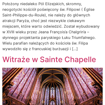
Położony niedaleko Pól Elizejskich, skromny,
neogotycki kościół poświęcony św. Filipowi ( Église
Saint-Philippe-du-Roule), nie należy do głównych
atrakcji Paryża, choć jest niezwykle ciekawym
miejscem, które warto odwiedzić. Został wybudowany
w XVIII wieku przez Jeana François’a Chalgrin’a –
słynnego projektanta paryskiego Łuku Triumfalnego.
Wielu parafian należących do kościoła św. Filipa
wywodziło się z francuskiej burżuazji i […]
Witraże w Sainte Chapelle